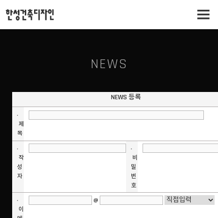
NEWS
NEWS 등록
제
목
작
비
성
밀
자
번
호
@
이