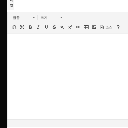
메
일
글꼴
크기
소스